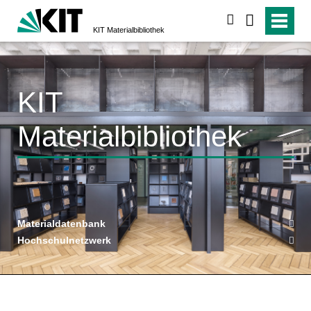
suchen
KIT Materialbibliothek
KIT
Materialbibliothek
Material­datenbank
Hochschul­netzwerk