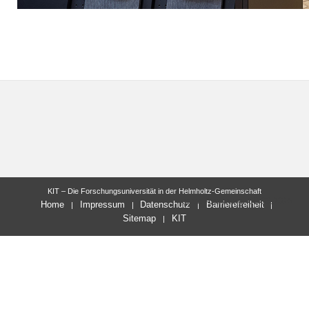
KIT – Die Forschungsuniversität in der Helmholtz-Gemeinschaft
letzte Änderung: 06.03.2025
Home
Impressum
Datenschutz
Barrierefreiheit
Sitemap
KIT