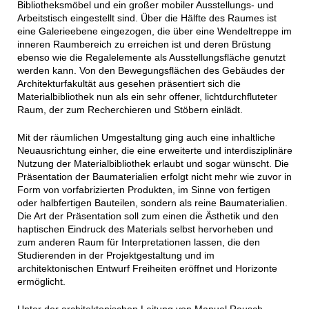
Bibliotheksmöbel und ein großer mobiler Ausstellungs- und
Arbeitstisch eingestellt sind. Über die Hälfte des Raumes ist
eine Galerieebene eingezogen, die über eine Wendeltreppe im
inneren Raumbereich zu erreichen ist und deren Brüstung
ebenso wie die Regalelemente als Ausstellungsfläche genutzt
werden kann. Von den Bewegungsflächen des Gebäudes der
Architekturfakultät aus gesehen präsentiert sich die
Materialbibliothek nun als ein sehr offener, lichtdurchfluteter
Raum, der zum Recherchieren und Stöbern einlädt.
Mit der räumlichen Umgestaltung ging auch eine inhaltliche
Neuausrichtung einher, die eine erweiterte und interdisziplinäre
Nutzung der Materialbibliothek erlaubt und sogar wünscht. Die
Präsentation der Baumaterialien erfolgt nicht mehr wie zuvor in
Form von vorfabrizierten Produkten, im Sinne von fertigen
oder halbfertigen Bauteilen, sondern als reine Baumaterialien.
Die Art der Präsentation soll zum einen die Ästhetik und den
haptischen Eindruck des Materials selbst hervorheben und
zum anderen Raum für Interpretationen lassen, die den
Studierenden in der Projektgestaltung und im
architektonischen Entwurf Freiheiten eröffnet und Horizonte
ermöglicht.
Unter der architektonischen Leitung von Manuel Rausch